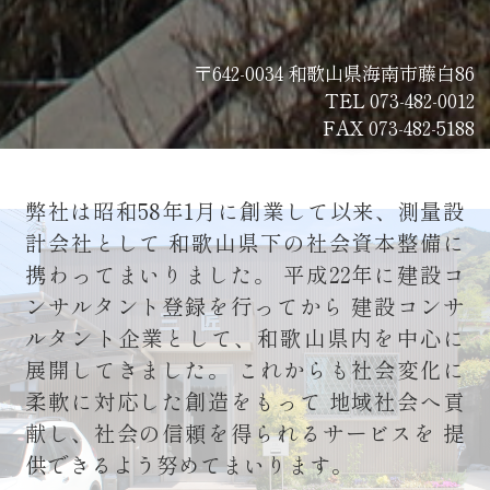
〒642-0034 和歌山県海南市藤白86
TEL 073-482-0012
FAX 073-482-5188
弊社は昭和58年1月に創業して以来、測量設
計会社として
和歌山県下の社会資本整備に
携わってまいりました。
平成22年に建設コ
ンサルタント登録を行ってから
建設コンサ
ルタント企業として、和歌山県内を中心に
展開してきました。
これからも社会変化に
柔軟に対応した創造をもって
地域社会へ貢
献し、社会の信頼を得られるサービスを
提
供できるよう努めてまいります。